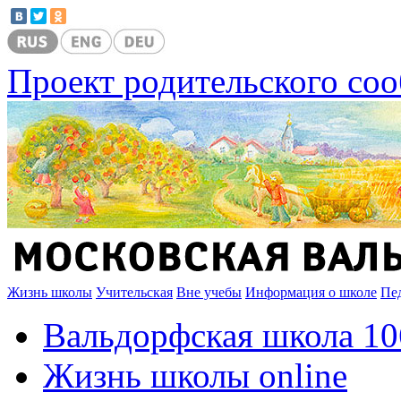
Проект родительского со
Жизнь школы
Учительская
Вне учебы
Информация о школе
Пе
Вальдорфская школа 10
Жизнь школы online