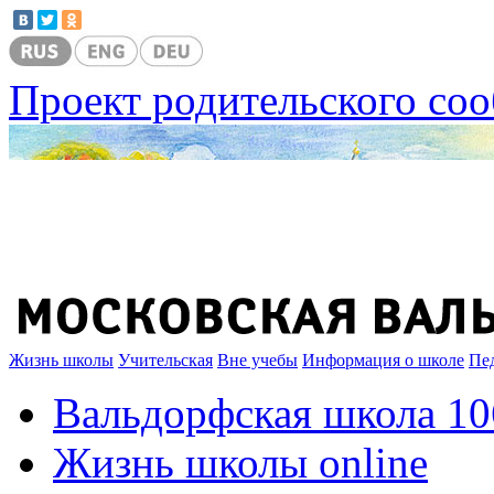
Проект родительского со
Жизнь школы
Учительская
Вне учебы
Информация о школе
Пе
Вальдорфская школа 10
Жизнь школы online