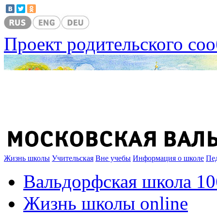
Проект родительского со
Жизнь школы
Учительская
Вне учебы
Информация о школе
Пе
Вальдорфская школа 10
Жизнь школы online