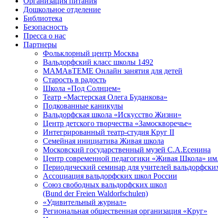
Организация питания
Дошкольное отделение
Библиотека
Безопасность
Пресса о нас
Партнеры
Фольклорный центр Москва
Вальдорфский класс школы 1492
МАМАвТЕМЕ Онлайн занятия для детей
Старость в радость
Школа «Под Солнцем»
Театр «Мастерская Олега Буданкова»
Подкованные каникулы
Вальдорфская школа «Искусство Жизни»
Центр детского творчества «Замоскворечье»
Интегрированный театр-студия Круг II
Семейная инициатива Живая школа
Московский государственный музей С.А.Есенина
Центр современной педагогики «Живая Школа» им
Периодический семинар для учителей вальдорфски
Ассоциация вальдорфских школ России
Союз свободных вальдорфских школ
(Bund der Freien Waldorfschulen)
«Удивительный журнал»
Региональная общественная организация «Круг»