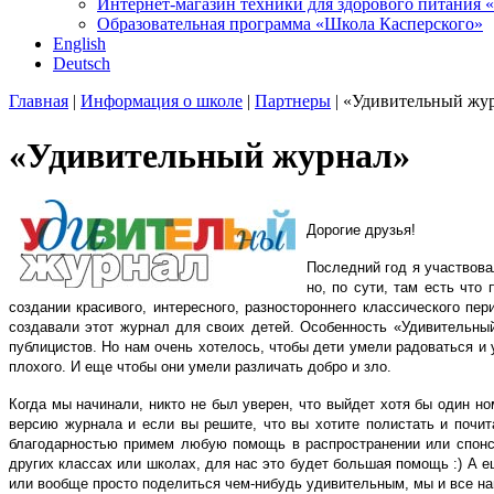
Интернет-магазин техники для здорового питани
Образовательная программа «Школа Касперского»
English
Deutsch
Главная
|
Информация о школе
|
Партнеры
| «Удивительный жу
«Удивительный журнал»
Дорогие друзья!
Последний год я участвова
но, по сути, там есть чт
создании красивого, интересного, разностороннего классического пе
создавали этот журнал для своих детей. Особенность «Удивительны
публицистов. Но нам очень хотелось, чтобы дети умели радоваться и
плохого. И еще чтобы они умели различать добро и зло.
Когда мы начинали, никто не был уверен, что выйдет хотя бы один 
версию журнала и если вы решите, что вы хотите полистать и почи
благодарностью примем любую помощь в распространении или спонсо
других классах или школах, для нас это будет большая помощь :) А е
или вообще просто поделиться чем-нибудь удивительным, мы и все на