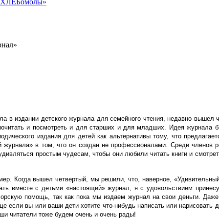
я «ХЛЕБомолы»
рнал»
ла в издании детского журнала для семейного чтения, недавно вышел ч
о почитать и посмотреть и для старших и для младших. Идея журнала 
риодического издания для детей как альтернативы тому, что предлагае
й журнала» в том, что он создан не профессионалами. Среди членов р
 удивляться простым чудесам, чтобы они любили читать книги и смотрет
номер. Когда вышел четвертый, мы решили, что, наверное, «Удивительн
тать вместе с детьми «настоящий» журнал, я с удовольствием принесу
рскую помощь, так как пока мы издаем журнал на свои деньги. Даже
ще если вы или ваши дети хотите что-нибудь написать или нарисовать 
ши читатели тоже будем очень и очень рады!