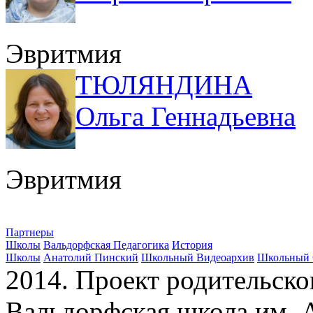
Эвритмия
ТЮЛЯНДИНА
Ольга Геннадьевна
Эвритмия
Партнеры
Школы
Вальдорфская Педагогика
История
Школы
Анатолий Пинский
Школьный Видеоархив
Школьный 
2014. Проект родительско
Вальдорфская школа им. А