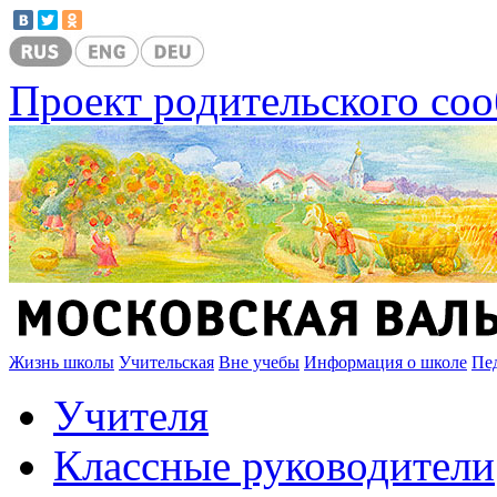
Проект родительского со
Жизнь школы
Учительская
Вне учебы
Информация о школе
Пе
Учителя
Классные руководители