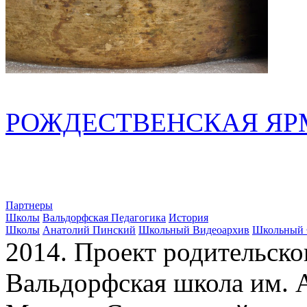
РОЖДЕСТВЕНСКАЯ ЯРМА
Партнеры
Школы
Вальдорфская Педагогика
История
Школы
Анатолий Пинский
Школьный Видеоархив
Школьный 
2014. Проект родительско
Вальдорфская школа им. А