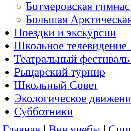
Ботмеровская гимнас
Большая Арктическа
Поездки и экскурсии
Школьное телевидени
Театральный фестиваль
Рыцарский турнир
Школьный Совет
Экологическое движени
Субботники
Главная
|
Вне учебы
|
Спо