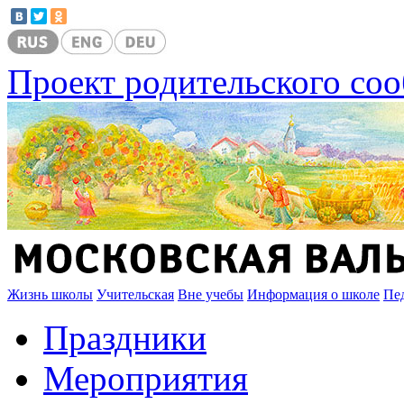
Проект родительского со
Жизнь школы
Учительская
Вне учебы
Информация о школе
Пе
Праздники
Мероприятия