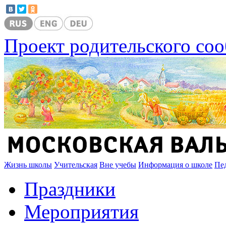
Проект родительского со
Жизнь школы
Учительская
Вне учебы
Информация о школе
Пе
Праздники
Мероприятия