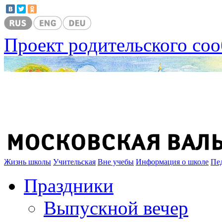
Проект родительского со
Жизнь школы
Учительская
Вне учебы
Информация о школе
Пе
Праздники
Выпускной вечер