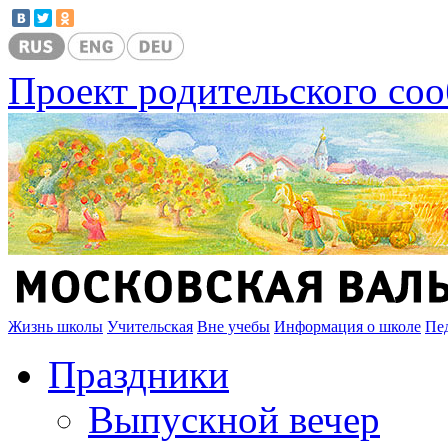
Проект родительского со
Жизнь школы
Учительская
Вне учебы
Информация о школе
Пе
Праздники
Выпускной вечер