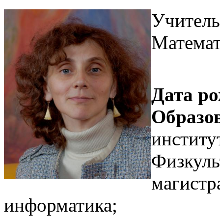
Учитель
Математ
Дата ро
Образо
институ
Физкуль
магистр
информатика;