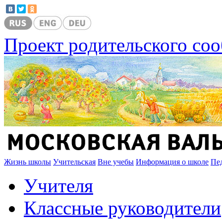
Проект родительского со
Жизнь школы
Учительская
Вне учебы
Информация о школе
Пе
Учителя
Классные руководители