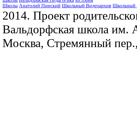
Школы
Вальдорфская Педагогика
История
Школы
Анатолий Пинский
Школьный Видеоархив
Школьный 
2014. Проект родительско
Вальдорфская школа им. А
Москва, Стремянный пер.,