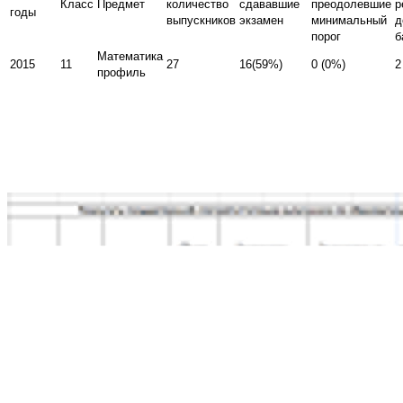
Класс
Предмет
количество
сдававшие
преодолевшие
р
годы
выпускников
экзамен
минимальный
д
порог
б
Математика
2015
11
27
16(59%)
0 (0%)
2
профиль