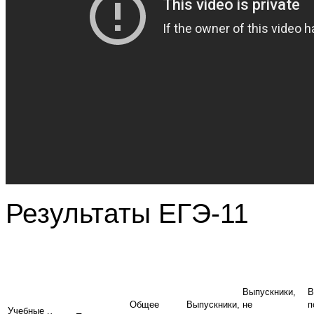
Результаты ЕГЭ-11
Выпускники,
В
Общее
Выпускники,
не
п
Учебные