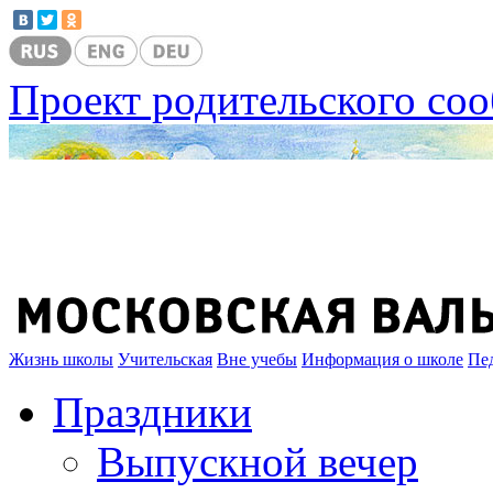
Проект родительского со
Жизнь школы
Учительская
Вне учебы
Информация о школе
Пе
Праздники
Выпускной вечер