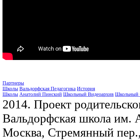
Партнеры
Школы
Вальдорфская Педагогика
История
Школы
Анатолий Пинский
Школьный Видеоархив
Школьный 
2014. Проект родительско
Вальдорфская школа им. А
Москва, Стремянный пер.,