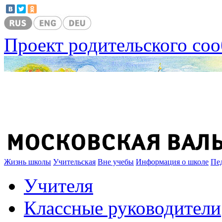
Проект родительского со
Жизнь школы
Учительская
Вне учебы
Информация о школе
Пе
Учителя
Классные руководители