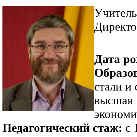
Учитель
Директо
Дата ро
Образо
стали и 
высшая 
экономи
Педагогический стаж:
с 