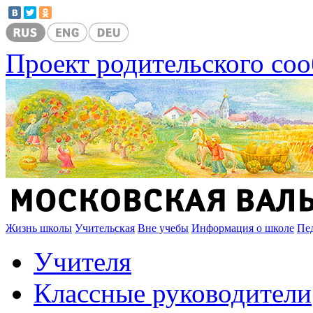
Проект родительского со
Жизнь школы
Учительская
Вне учебы
Информация о школе
Пе
Учителя
Классные руководители