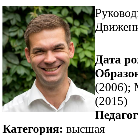
Руковод
Движени
Дата ро
Образо
(2006)
(2015)
Педагог
Категория:
высшая